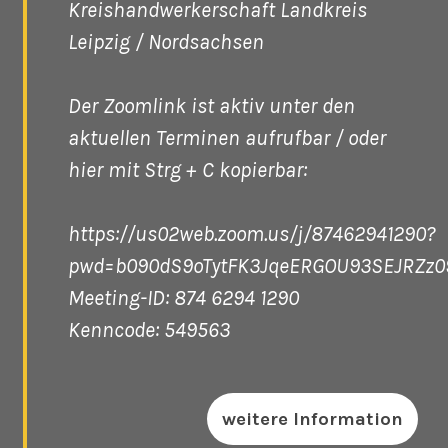
Kreishandwerkerschaft Landkreis
Leipzig / Nordsachsen
Der Zoomlink ist aktiv unter den
aktuellen Terminen aufrufbar / oder
hier mit Strg + C kopierbar:
https://us02web.zoom.us/j/87462941290?
pwd=b090dS9oTytFK3JqeERGOU93SEJRZz0
Meeting-ID: 874 6294 1290
Kenncode: 549563
weitere Information