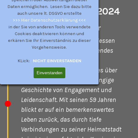
Daten ermöglichen. Lesen Sie dazu bitte
HWR Ausgabe III 2024
auch unsere lt. DSGVO erstellte
>>> Hier Datenschutzerklärung <<<
Porträt Frank Gruner
in der Sie von anderen Tools verwendete
Cookies deaktivieren können und
Frank Gruner ist ein Mann, dessen
erkären Sie Ihr Einverständnis zu dieser
Vorgehensweise.
Leben sich wie ein faszinierendes
Buch liest – ein Kapitel über
KLick:
NICHT EINVERSTANDEN
Handwerkskunst, ein weiteres über
Einverstanden
Abenteuer und eine durchgängige
Geschichte von Engagement und
Leidenschaft. Mit seinen 59 Jahren
blickt er auf ein bemerkenswertes
Leben zurück, das durch tiefe
Verbindungen zu seiner Heimatstadt