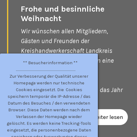
Frohe und besinnliche
Weihnacht
Wir wünschen allen Mitgliedern,
Gästen und Freunden der
Kreishandwerkerschaft Landkreis
Leipziger Land / Nordsachsen eine
** Besucherinformation **
beschauliche Advents- und
.................................................................
Zur Verbesserung der Qualität unserer
Vorweihnachtszeit
Homepage werden nur technische
sowie einen guten Rutsch in das Jahr
Cookies eingesetzt. Die Cookies
speichern temporär die IP-Adresse / das
2025
Datum des Besuches / den verwendeten
Browser. Diese Daten werden nach dem
weiter lesen
Verlassen der Homepage wieder
gelöscht. Es werden keine Trecking-Tools
eingesetzt, die personenbezogene Daten
speichern oder Auswertungen dieser